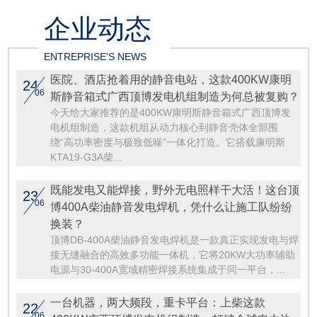
企业动态
ENTREPRISE'S NEWS
医院、酒店抢着用的静音电站，这款400KW康明
24
06
斯静音箱式广西顶博发电机组制造为何总被复购？
今天给大家推荐的是400KW康明斯静音箱式广西顶博发
电机组制造，这款机组从动力核心到静音壳体全部围
绕“高功率密度与极致低噪”一体化打造。它搭载康明斯
KTA19-G3A柴...
既能发电又能焊接，野外无电照样干大活！这台顶
23
06
博400A柴油静音发电焊机，凭什么让施工队纷纷
换装？
顶博DB-400A柴油静音发电焊机是一款真正实现发电与焊
接无缝融合的高效多功能一体机，它将20KW大功率辅助
电源与30-400A宽域精密焊接系统集成于同一平台，...
一台机器，两大频段，重卡平台：上柴这款
22
06