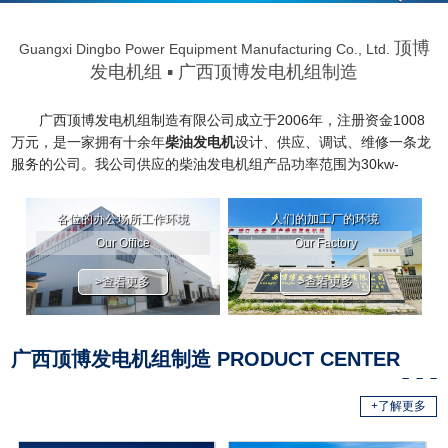
顶博
Guangxi Dingbo Power Equipment Manufacturing Co., Ltd.
发电机组
▪ 广西顶博发电机组制造
广西顶博发电机组制造有限公司成立于2006年，注册资金1008
万元，是一家拥有十余年
柴油发电机
设计、供应、调试、维修一条龙
服务的公司。我公司供应的柴油
发电机
组产品功率范围为30kw-
3000kw，可满足各种规格普通型、自动化、四保护、自动切换及三
遥监控、低噪音及移动式、自动化并网系统等特殊电力需求。 公司工
各位的办公场所工作环境
人们的加工厂的环境
艺设备先进，产品质量可靠，服务网络健全，严格按国际质量体系管
Our Office
Our Factory
理。产品已经通过ISO9001-2015质量体系认证，ISO14001:2015环
境管理体系认证，GB/T28001-2011职位健康安全管理体系认证。无
>查看更多
>查看更多
论是在性......
广西顶博发电机组制造 PRODUCT CENTER
+了解更多