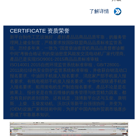
了解详情
CERTIFICATE 资质荣誉
新平台制作工艺设施好，產好產品品商品品质牢靠，的服务管
理网上健全制度，严格要求按国际联盟商品品质标准监管系
统。历经多年来，一致为 “国度柴油密度机商品品质督察诊断
中间”考验合格证书的柴油密度风能发交流电动机厂家代理商。
產品已是实现ISO9001-2015商品品质标准审核，
ISO14001:2015自然环境监管系统标准审核，GB/T28001-
2011岗位绿色安全防护监管系统标准审核，并收获自销流动口
报名要求、中油田手机接入报名要求、消息家产部手机接入报
名要求、有线电视部手机接入报名要求、中华中国联通手机接
入报名要求、船用发电机生产制造报名要求。產品不论是是在
效果上、报价更是在售后维修的服务管理与收货精力因素，都
含有良好的差别强势。还有就是，顶博新平台还与玉柴、康明
斯、上柴、玉柴发动机、沃尔沃等新平台强强协同，并变为
(OEM)设施厂家和技術中间，为开扩中国内地外贸易市场逐步
形成了牢靠基本知识。