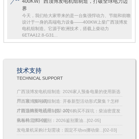
400KW广西顶博发电机组制造，打破全球电力边
界
今天，我们给大家带来的是一台集强悍动力、节能和前瞻
设计于一身的高端电力设备——400KW上柴广西顶博发
电机组制造。它源于欧洲技术，搭载上柴动力
6ETAA12.8-G31...
技术支持
TECHNICAL SUPPORT
广西顶博发电机组制造: 2026家人预备电量的使用新选
用：家...[02-13]
广西顶博发电机组制造: 开春新型活动形式聚集？怎样
才能选购茶叶适用...[02-10]
广西顶博发电机组制造: 2026购买不踩坑：柴油密度发
电站机...[02-09]
从各种需求到鉴别：2026鉴别重油...[02-05]
发电量机采购计划需读：固定不动vs挪动柴...[02-03]