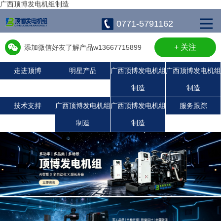
广西顶博发电机组制造
0771-5791162
+ 关注
添加微信好友了解产品w13667715899
走进顶博
明星产品
广西顶博发电机组
广西顶博发电机组
制造
制造
广西顶博发电机组制造:珀金斯发电机组
广西顶博发电机组制造:上柴发电机组
广西顶博发电机组制造:玉柴发电机组
康明斯广西顶博发电机组制造
沃尔沃发电机组
静音发电机组
潍柴发电机组
技术支持
广西顶博发电机组
广西顶博发电机组
服务跟踪
制造
制造